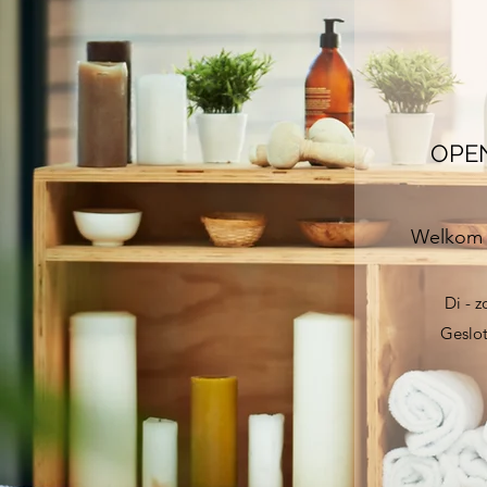
OPE
Welkom v
Di - z
Geslo